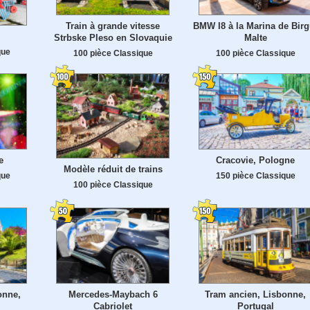
Train à grande vitesse
BMW I8 à la Marina de Birg
Strbske Pleso en Slovaquie
Malte
que
100 pièce Classique
100 pièce Classique
e
Cracovie, Pologne
Modèle réduit de trains
que
150 pièce Classique
100 pièce Classique
onne,
Mercedes-Maybach 6
Tram ancien, Lisbonne,
Cabriolet
Portugal