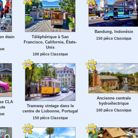
Bandung, Indonésie
en étain
Téléphérique à San
150 pièce Classique
Francisco, Californie, États-
Unis
que
100 pièce Classique
Ancienne centrale
se CLA
hydroélectrique
Tramway vintage dans le
ute
100 pièce Classique
centre de Lisbonne, Portugal
que
150 pièce Classique