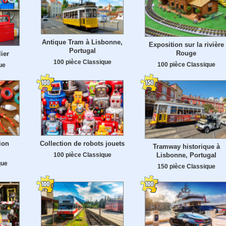
Antique Tram à Lisbonne,
Exposition sur la rivière
Portugal
Rouge
lier
100 pièce Classique
100 pièce Classique
ue
tion
Collection de robots jouets
Tramway historique à
100 pièce Classique
Lisbonne, Portugal
que
150 pièce Classique