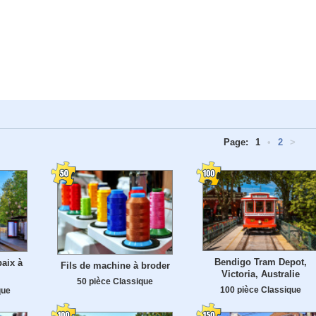
Page:
1
•
2
>
Bendigo Tram Depot,
paix à
Fils de machine à broder
Victoria, Australie
50 pièce Classique
100 pièce Classique
que