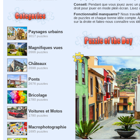
Conseil:
Pendant que vous jouez avec un puz
droit pour jouer en mode plein écran. Lisez
Fonctionnalité manquante?
Nous travaill
de puzzles et chaque bonne idée compte. 
sur la droite et faites-nous connaître vos id
Paysages urbains
3017 puzzles
Magnifiques vues
2666 puzzles
Châteaux
2698 puzzles
Ponts
2676 puzzles
Bricolage
1780 puzzles
Voitures et Motos
1780 puzzles
Macrophotographie
1695 puzzles