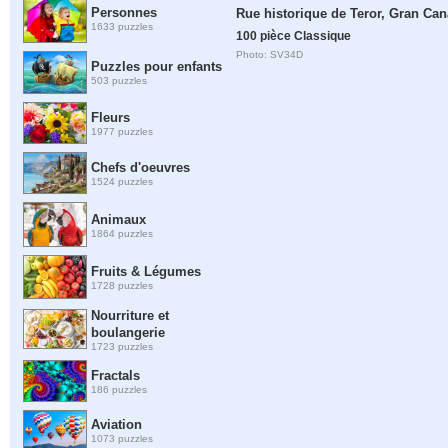
Personnes
Rue historique de Teror, Gran Ca
1633 puzzles
100 pièce Classique
Photo: SV34D
Puzzles pour enfants
503 puzzles
Fleurs
1977 puzzles
Chefs d'oeuvres
1524 puzzles
Animaux
1864 puzzles
Fruits & Légumes
1728 puzzles
Nourriture et
boulangerie
1723 puzzles
Fractals
186 puzzles
Aviation
1073 puzzles