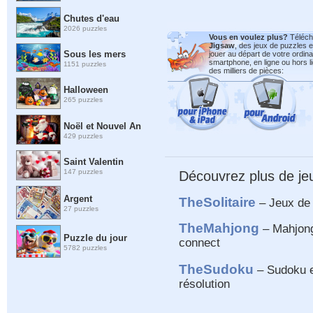
Chutes d'eau
2026 puzzles
Vous en voulez plus?
Télécha
Jigsaw
, des jeux de puzzles e
Sous les mers
jouer au départ de votre ordin
smartphone, en ligne ou hors l
1151 puzzles
des milliers de pièces:
Halloween
265 puzzles
Noël et Nouvel An
429 puzzles
Saint Valentin
147 puzzles
Découvrez plus de je
Argent
TheSolitaire
– Jeux de s
27 puzzles
TheMahjong
– Mahjong 
Puzzle du jour
connect
5782 puzzles
TheSudoku
– Sudoku e
résolution