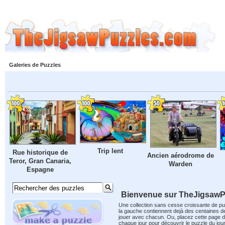
Galeries de Puzzles
Trip lent
Rue historique de
Ancien aérodrome de
Teror, Gran Canaria,
Warden
Espagne
Bienvenue sur TheJigsawP
Une collection sans cesse croissante de puz
la gauche contiennent dejà des centaines d
jouer avec chacun. Ou, placez cette page d
chaque jour pour découvrir le puzzle du jour