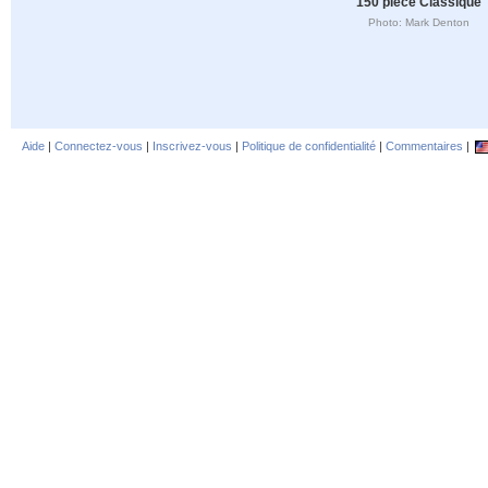
150 pièce Classique
Photo: Mark Denton
Aide
|
Connectez-vous
|
Inscrivez-vous
|
Politique de confidentialité
|
Commentaires
|