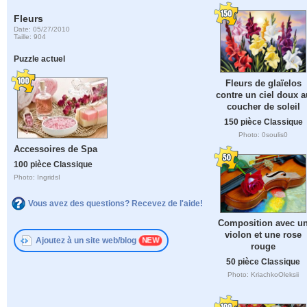
Fleurs
Date: 05/27/2010
Taille: 904
Puzzle actuel
Fleurs de glaïelos
contre un ciel doux a
coucher de soleil
150 pièce Classique
Photo: 0soulis0
Accessoires de Spa
100 pièce Classique
Photo: IngridsI
Vous avez des questions? Recevez de l'aide!
Composition avec u
violon et une rose
Ajoutez à un site web/blog
rouge
50 pièce Classique
Photo: KriachkoOleksii