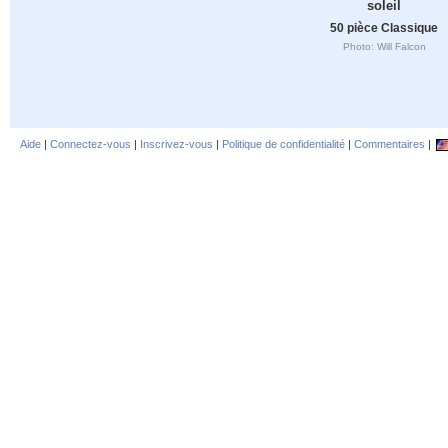
soleil
50 pièce Classique
Photo: Will Falcon
Aide
|
Connectez-vous
|
Inscrivez-vous
|
Politique de confidentialité
|
Commentaires
|