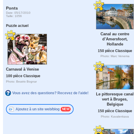
Ponts
Date: 05/17/2010
Taille: 1056
Puzzle actuel
Canal au centre
d’Amersfoort,
Hollande
150 pièce Classique
Photo: Marc Venema
Carnaval à Venise
100 pièce Classique
Photo: Beatrix Bognar
Vous avez des questions? Recevez de l'aide!
Le pittoresque canal
vert à Bruges,
Belgique
Ajoutez à un site web/blog
150 pièce Classique
Photo: Kavalenkava