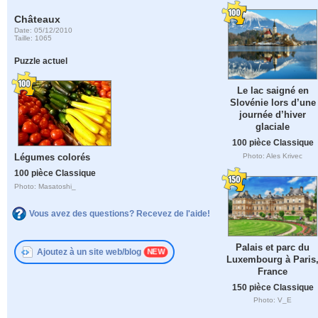
Châteaux
Date: 05/12/2010
Taille: 1065
Puzzle actuel
Le lac saigné en
Slovénie lors d’une
journée d’hiver
glaciale
100 pièce Classique
Photo: Ales Krivec
Légumes colorés
100 pièce Classique
Photo: Masatoshi_
Vous avez des questions? Recevez de l'aide!
Palais et parc du
Ajoutez à un site web/blog
Luxembourg à Paris
France
150 pièce Classique
Photo: V_E