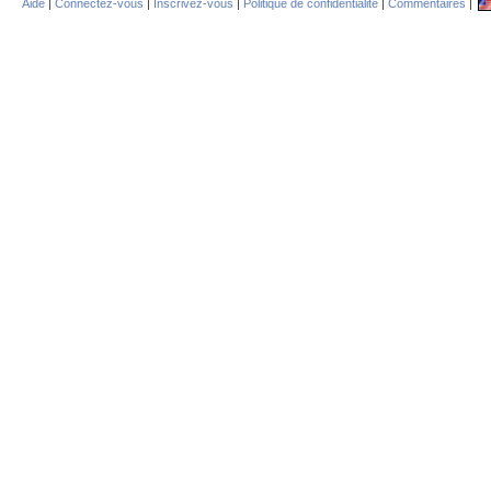
Aide
|
Connectez-vous
|
Inscrivez-vous
|
Politique de confidentialité
|
Commentaires
|