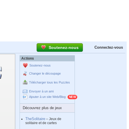
Soutenez-nous
Connectez-vous
Actions
Soutenez-nous
Changer le découpage
Télécharger tous les Puzzles
Envoyer à un ami
Ajouter à un site Web/Blog
Découvrez plus de jeux
TheSolitaire
– Jeux de
solitaire et de cartes