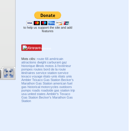
to help us support the site and add
features
Pinterest
Mots clés:
route 66
américain
attractions
dwight
carburant
gaz
historique
illinois
motos
à l’extérieur
pompes
routes
bord de la route
itinéraires
service
station-service
texaco
voyage
états-unis
états
unis
Ambler Texaco Gas Station
Becker’s
Marathon Gas Station
american
fuel
gas
historical
motorcycles
outdoors
pumps
roads
roadside
gas station
trip
usa
united states
Ambler's Texaco
Gas Station
Becker's Marathon Gas
Station