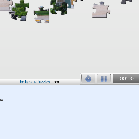
00:00
TheJigsawPuzzles
.com
ue