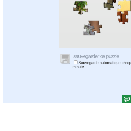
Sauvegarde automatique chaq
minute
Aide
|
Connectez-vous
|
Inscrivez-vous
|
Politique de confidentialité
|
Commentaires
|