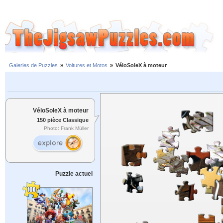
Galeries de Puzzles
»
Voitures et Motos
»
VéloSoleX à moteur
VéloSoleX à moteur
150 pièce Classique
Photo: Frank Müller
Puzzle actuel