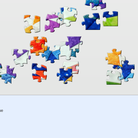
00:00
TheJigsawPuzzles
.com
ue