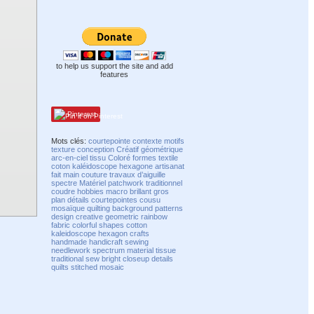
to help us support the site and add
features
Pinterest
Mots clés:
courtepointe
contexte
motifs
texture
conception
Créatif
géométrique
arc-en-ciel
tissu
Coloré
formes
textile
coton
kaléidoscope
hexagone
artisanat
fait main
couture
travaux d’aiguille
spectre
Matériel
patchwork
traditionnel
coudre
hobbies
macro
brillant
gros
plan
détails
courtepointes
cousu
mosaïque
quilting
background
patterns
design
creative
geometric
rainbow
fabric
colorful
shapes
cotton
kaleidoscope
hexagon
crafts
handmade
handicraft
sewing
needlework
spectrum
material
tissue
traditional
sew
bright
closeup
details
quilts
stitched
mosaic