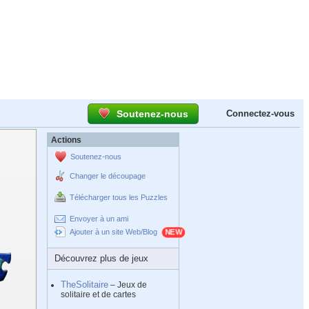
Soutenez-nous
Connectez-vous
Actions
Soutenez-nous
Changer le découpage
Télécharger tous les Puzzles
Envoyer à un ami
Ajouter à un site Web/Blog
Découvrez plus de jeux
TheSolitaire
– Jeux de
solitaire et de cartes