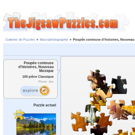
Galeries de Puzzles
»
Macrophotographie
»
Poupée conteuse d'histoires, Nouveau
Poupée conteuse
d'histoires, Nouveau
Mexique
100 pièce Classique
Photo: Jan
Puzzle actuel