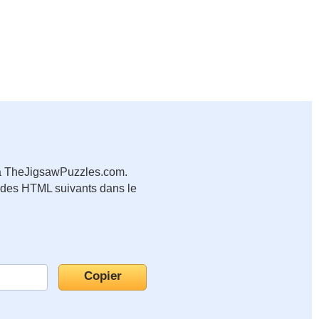
b à TheJigsawPuzzles.com.
codes HTML suivants dans le