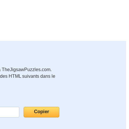
b à TheJigsawPuzzles.com.
codes HTML suivants dans le