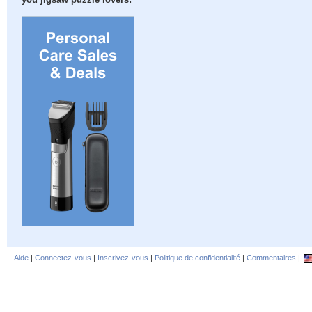
you jigsaw puzzle lovers:
Aide
|
Connectez-vous
|
Inscrivez-vous
|
Politique de confidentialité
|
Commentaires
|