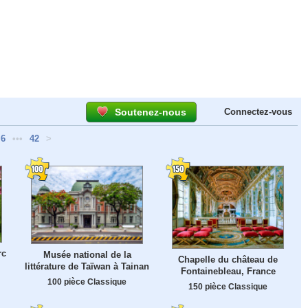
Soutenez-nous
Connectez-vous
6
•••
42
>
rc
Musée national de la
Chapelle du château de
littérature de Taïwan à Tainan
Fontainebleau, France
100 pièce Classique
150 pièce Classique