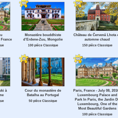
du
Monastère bouddhiste
Château de Červená Lhota 
 France
d’Erdene-Zuu, Mongolie
automne chaud
que
100 pièce Classique
150 pièce Classique
ki à
Cour du monastère de
Paris, France - July 08, 201
gne
Batalha au Portugal
Luxembourg Palace and
Park In Paris, the Jardin 
que
50 pièce Classique
Luxembourg, One of the
Most Beautiful Gardens
100 pièce Classique