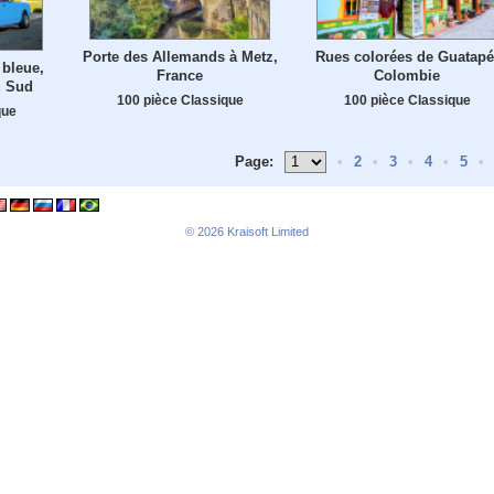
Porte des Allemands à Metz,
Rues colorées de Guatapé
 bleue,
France
Colombie
u Sud
100 pièce Classique
100 pièce Classique
que
Page:
•
2
•
3
•
4
•
5
•
© 2026
Kraisoft Limited