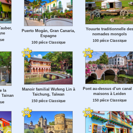
Tauber,
Youurte traditionnelle de
Puerto Mogán, Gran Canaria,
gne
nomades mongols
Espagne
que
100 pièce Classique
100 pièce Classique
Pont au-dessus d’un canal 
Manoir familial Wufeng Lin à
e la
maisons à Leiden
Taichung, Taïwan
, Tainan
150 pièce Classique
150 pièce Classique
que