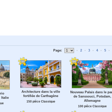
Page:
•
2
•
3
•
4
•
5
•
Architecture dans la ville
Nouveau Palais dans le pa
rio
fortifiée de Carthagène
de Sanssouci, Potsdam,
Italie
Allemagne
150 pièce Classique
que
100 pièce Classique