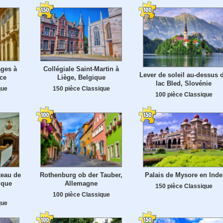
ges à
Collégiale Saint-Martin à
Lever de soleil au-dessus 
ce
Liège, Belgique
lac Bled, Slovénie
que
150 pièce Classique
100 pièce Classique
teau de
Rothenburg ob der Tauber,
Palais de Mysore en Inde
ique
Allemagne
150 pièce Classique
100 pièce Classique
que