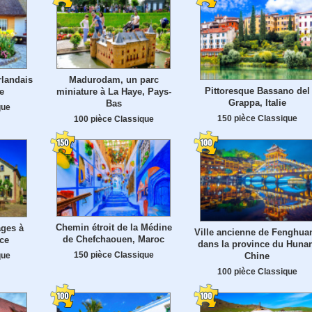
rlandais
Madurodam, un parc
Pittoresque Bassano del
e
miniature à La Haye, Pays-
Grappa, Italie
Bas
que
150 pièce Classique
100 pièce Classique
Chemin étroit de la Médine
ges à
Ville ancienne de Fenghua
de Chefchaouen, Maroc
ce
dans la province du Hunan
150 pièce Classique
que
Chine
100 pièce Classique