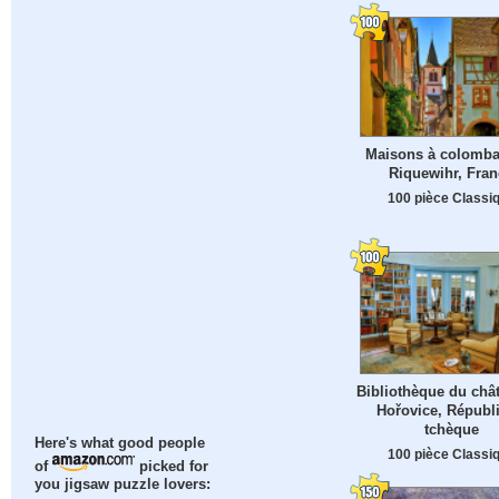
Maisons à colomba
Riquewihr, Fran
100 pièce Classi
Bibliothèque du châ
Hořovice, Républ
tchèque
Here's what good people
100 pièce Classi
of
picked for
you jigsaw puzzle lovers: