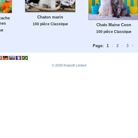
Chaton marin
cache
mes
100 pièce Classique
Chats Maine Coon
ue
100 pièce Classique
Page:
1
•
2
•
3
>
© 2026
Kraisoft Limited