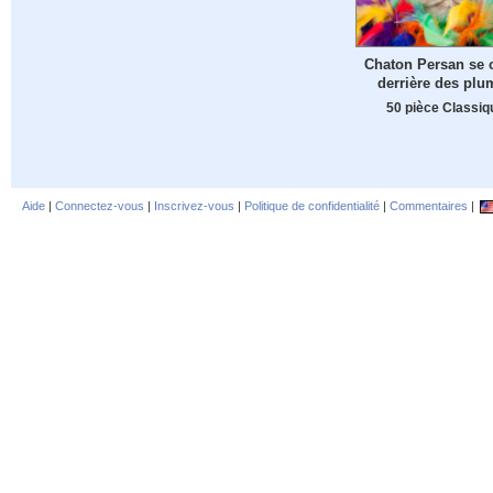
Chaton Persan se 
derrière des plu
50 pièce Classiq
Aide
|
Connectez-vous
|
Inscrivez-vous
|
Politique de confidentialité
|
Commentaires
|