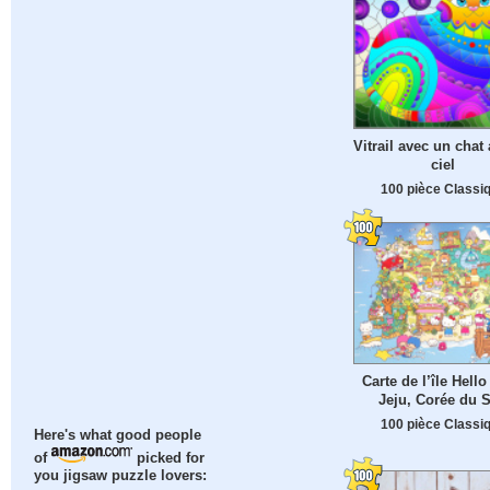
Vitrail avec un chat 
ciel
100 pièce Classi
Carte de l’île Hello 
Jeju, Corée du 
100 pièce Classi
Here's what good people
of
picked for
you jigsaw puzzle lovers: