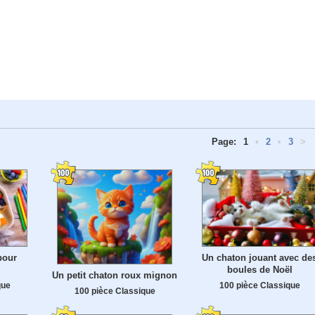
Page:
1
•
2
•
3
>
pour
Un chaton jouant avec de
boules de Noël
Un petit chaton roux mignon
que
100 pièce Classique
100 pièce Classique