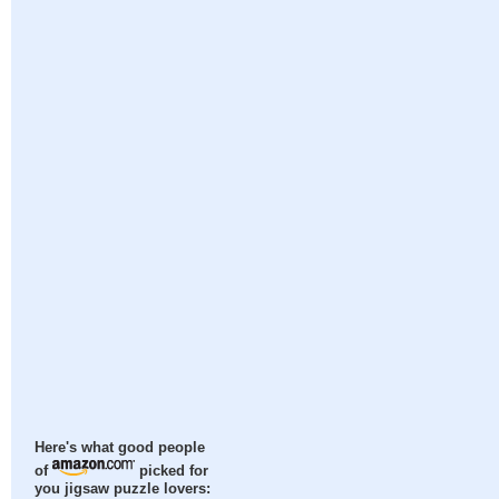
Here's what good people
of
picked for
you jigsaw puzzle lovers: