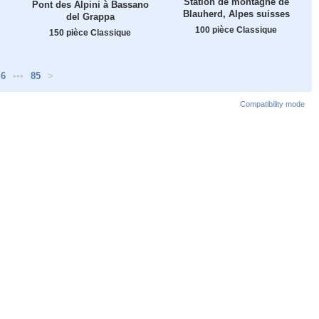
Station de montagne de
Pont des Alpini à Bassano
Blauherd, Alpes suisses
del Grappa
100 pièce Classique
150 pièce Classique
6
•••
85
>
Compatibility mode