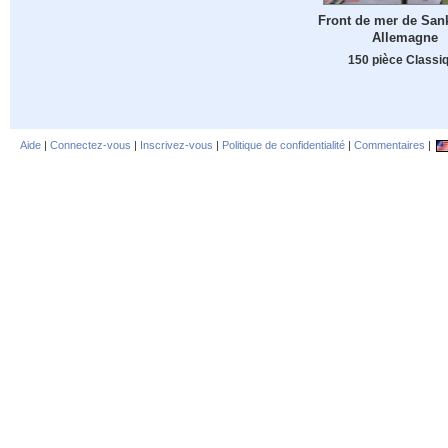
Front de mer de Sank
Allemagne
150 pièce Classi
Aide
|
Connectez-vous
|
Inscrivez-vous
|
Politique de confidentialité
|
Commentaires
|