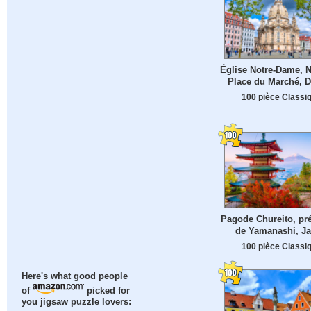
Église Notre-Dame, N
Place du Marché, 
100 pièce Classi
Pagode Chureito, pré
de Yamanashi, J
100 pièce Classi
Here's what good people
of
picked for
you jigsaw puzzle lovers: