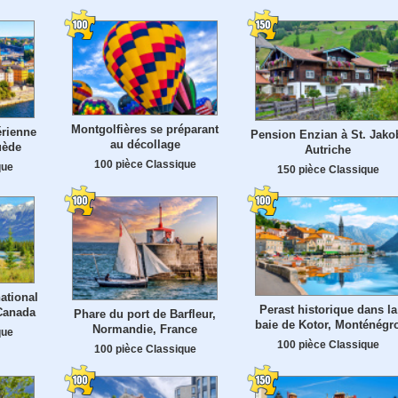
Montgolfières se préparant
rienne
Pension Enzian à St. Jako
au décollage
uède
Autriche
100 pièce Classique
que
150 pièce Classique
ational
Perast historique dans la
 Canada
Phare du port de Barfleur,
baie de Kotor, Monténégr
Normandie, France
que
100 pièce Classique
100 pièce Classique