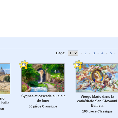
Page:
•
2
•
3
•
4
•
5
•
Cygnes et cascade au clair
Vierge Marie dans la
rio
de lune
cathédrale San Giovanni
Italie
Battista
50 pièce Classique
que
100 pièce Classique