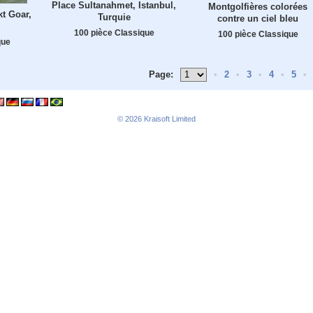
Place Sultanahmet, Istanbul,
Montgolfières colorées
t Goar,
Turquie
contre un ciel bleu
100 pièce Classique
100 pièce Classique
que
Page:
•
2
•
3
•
4
•
5
•
© 2026
Kraisoft Limited