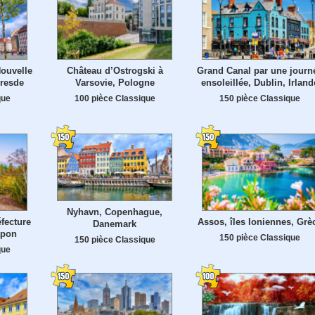
ouvelle
Château d’Ostrogski à
Grand Canal par une journ
Dresde
Varsovie, Pologne
ensoleillée, Dublin, Irland
que
100 pièce Classique
150 pièce Classique
Nyhavn, Copenhague,
fecture
Assos, îles Ioniennes, Grè
Danemark
apon
150 pièce Classique
150 pièce Classique
que