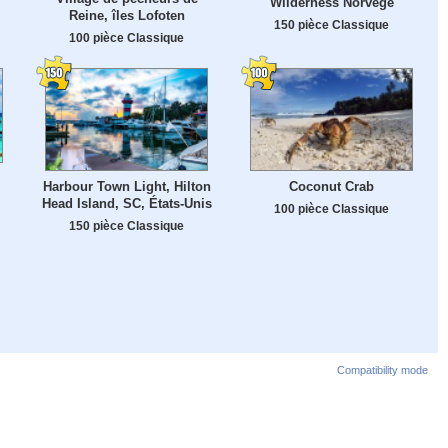
Wilderness Norvège
Reine, îles Lofoten
150 pièce Classique
100 pièce Classique
Harbour Town Light, Hilton
Coconut Crab
Head Island, SC, États-Unis
100 pièce Classique
150 pièce Classique
Compatibility mode