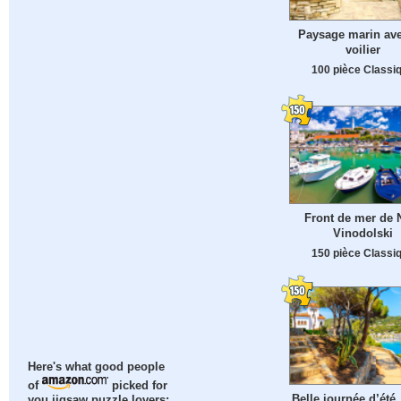
Paysage marin av
voilier
100 pièce Classi
Front de mer de 
Vinodolski
150 pièce Classi
Here's what good people
of
picked for
Belle journée d’été,
you jigsaw puzzle lovers: