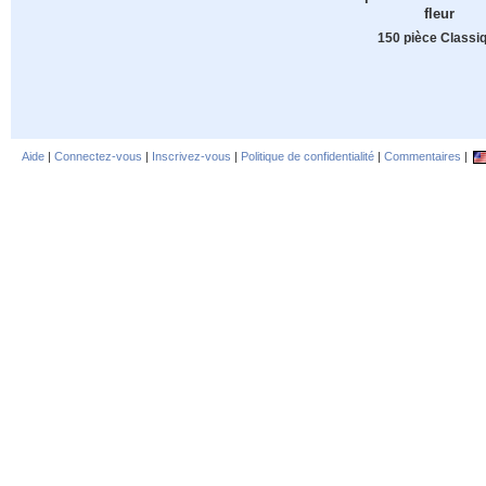
fleur
150 pièce Classi
Aide
|
Connectez-vous
|
Inscrivez-vous
|
Politique de confidentialité
|
Commentaires
|