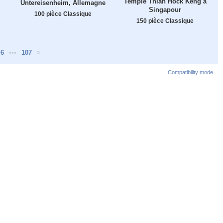
Temple Thian Hock Keng à
Untereisenheim, Allemagne
Singapour
100 pièce Classique
150 pièce Classique
6
•••
107
>
Compatibility mode