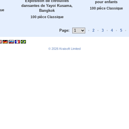
Exposition de citrouilles
pour enfants
dansantes de Yayoi Kusama,
100 pièce Classique
que
Bangkok
100 pièce Classique
Page:
•
2
•
3
•
4
•
5
•
© 2026
Kraisoft Limited