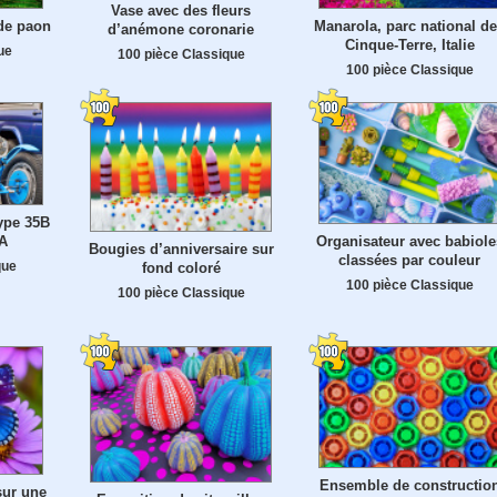
Vase avec des fleurs
de paon
Manarola, parc national d
d’anémone coronarie
Cinque-Terre, Italie
ue
100 pièce Classique
100 pièce Classique
ype 35B
Organisateur avec babiole
CA
Bougies d’anniversaire sur
classées par couleur
que
fond coloré
100 pièce Classique
100 pièce Classique
Ensemble de constructio
sur une