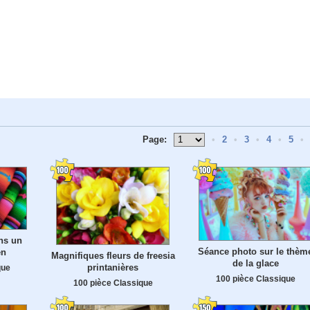
Page:
•
2
•
3
•
4
•
5
•
ans un
Séance photo sur le thèm
en
Magnifiques fleurs de freesia
de la glace
printanières
que
100 pièce Classique
100 pièce Classique