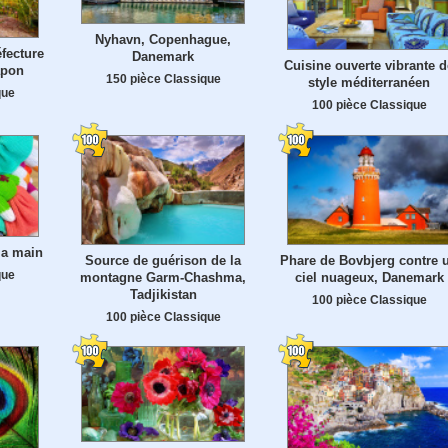
Nyhavn, Copenhague,
fecture
Danemark
Cuisine ouverte vibrante d
apon
150 pièce Classique
style méditerranéen
que
100 pièce Classique
la main
Source de guérison de la
Phare de Bovbjerg contre 
que
montagne Garm-Chashma,
ciel nuageux, Danemark
Tadjikistan
100 pièce Classique
100 pièce Classique