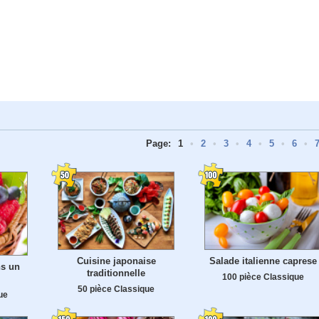
Page:
1
•
2
•
3
•
4
•
5
•
6
•
Cuisine japonaise
Salade italienne caprese
ns un
traditionnelle
100 pièce Classique
50 pièce Classique
ue