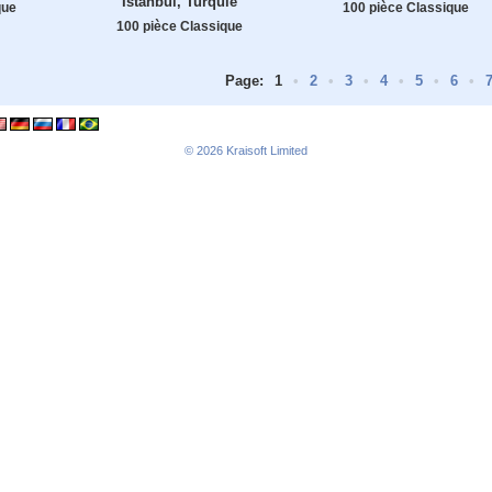
Istanbul, Turquie
que
100 pièce Classique
100 pièce Classique
Page:
1
•
2
•
3
•
4
•
5
•
6
•
© 2026
Kraisoft Limited