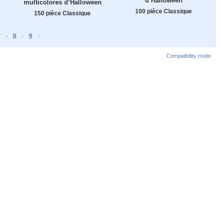
d’Halloween
multicolores d’Halloween
100 pièce Classique
150 pièce Classique
7
•
8
•
9
>
Compatibility mode