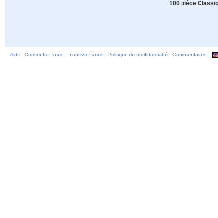
100 pièce Classi
Aide
|
Connectez-vous
|
Inscrivez-vous
|
Politique de confidentialité
|
Commentaires
|