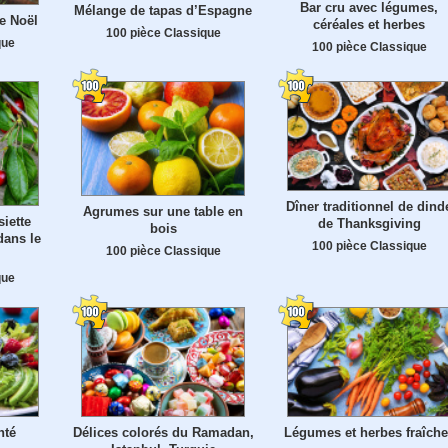
Bar cru avec légumes,
Mélange de tapas d’Espagne
e Noël
céréales et herbes
100 pièce Classique
que
100 pièce Classique
Dîner traditionnel de dind
Agrumes sur une table en
siette
de Thanksgiving
bois
dans le
100 pièce Classique
100 pièce Classique
que
nté
Délices colorés du Ramadan,
Légumes et herbes fraîche