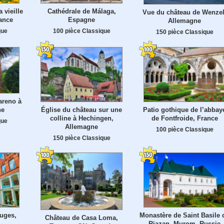
a vieille
Cathédrale de Málaga,
Vue du château de Wenzel
rance
Espagne
Allemagne
que
100 pièce Classique
150 pièce Classique
areno à
Église du château sur une
Patio gothique de l’abbay
ne
colline à Hechingen,
de Fontfroide, France
que
Allemagne
100 pièce Classique
150 pièce Classique
ruges,
Monastère de Saint Basile 
Château de Casa Loma,
Riazan, Murom, Russie