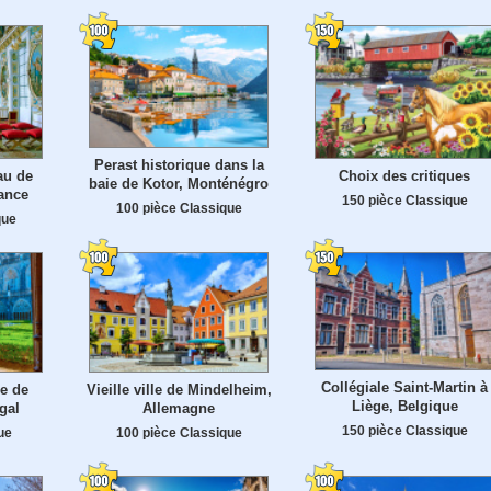
Perast historique dans la
au de
Choix des critiques
baie de Kotor, Monténégro
ance
150 pièce Classique
100 pièce Classique
que
Collégiale Saint-Martin à
e de
Vieille ville de Mindelheim,
Liège, Belgique
gal
Allemagne
150 pièce Classique
ue
100 pièce Classique