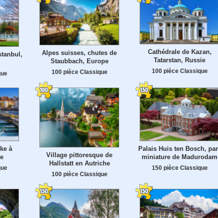
Cathédrale de Kazan,
Alpes suisses, chutes de
stanbul,
Tatarstan, Russie
Staubbach, Europe
100 pièce Classique
100 pièce Classique
que
ke à
Palais Huis ten Bosch, pa
Village pittoresque de
se
miniature de Madurodam
Hallstatt en Autriche
que
150 pièce Classique
100 pièce Classique