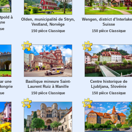
tpold à
Olden, municipalité de Stryn,
Wengen, district d’Interlake
gne
Vestland, Norvège
Suisse
que
150 pièce Classique
150 pièce Classique
ar une
Basilique mineure Saint-
Centre historique de
Hongrie
Laurent Ruiz à Manille
Ljubljana, Slovénie
que
150 pièce Classique
150 pièce Classique