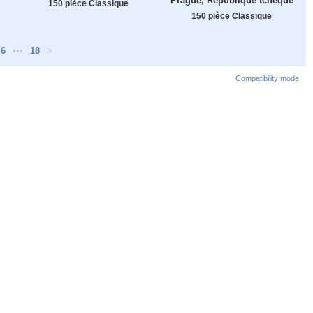
Prague, République tchèque
150 pièce Classique
150 pièce Classique
6
•••
18
>
Compatibility mode