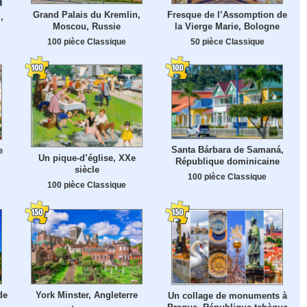
Grand Palais du Kremlin,
Fresque de l’Assomption de
,
Moscou, Russie
la Vierge Marie, Bologne
100 pièce Classique
50 pièce Classique
Santa Bárbara de Samaná,
e
Un pique-d’église, XXe
République dominicaine
siècle
100 pièce Classique
100 pièce Classique
de
York Minster, Angleterre
Un collage de monuments à