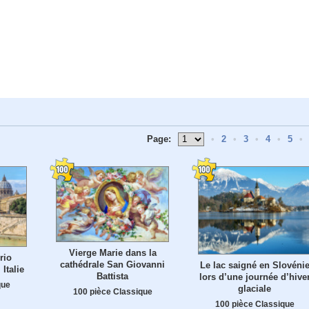
Page:
•
2
•
3
•
4
•
5
•
Vierge Marie dans la
rio
cathédrale San Giovanni
Le lac saigné en Slovéni
Italie
Battista
lors d’une journée d’hive
que
glaciale
100 pièce Classique
100 pièce Classique