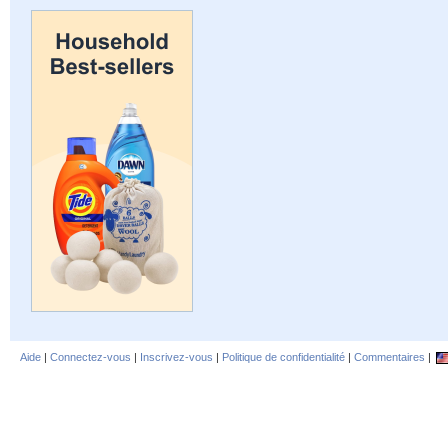
Aide
|
Connectez-vous
|
Inscrivez-vous
|
Politique de confidentialité
|
Commentaires
|