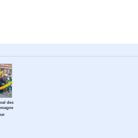
val des
lemagne
que