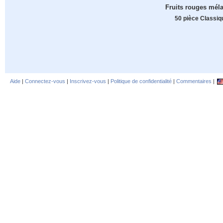
Fruits rouges mél
50 pièce Classiq
Aide
|
Connectez-vous
|
Inscrivez-vous
|
Politique de confidentialité
|
Commentaires
|