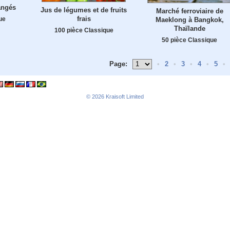
angés
Jus de légumes et de fruits
Marché ferroviaire de
frais
ue
Maeklong à Bangkok,
Thaïlande
100 pièce Classique
50 pièce Classique
Page:
•
2
•
3
•
4
•
5
•
© 2026
Kraisoft Limited