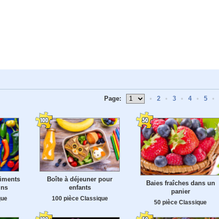
Page:
•
2
•
3
•
4
•
5
•
piments
Boîte à déjeuner pour
Baies fraîches dans un
ins
enfants
panier
que
100 pièce Classique
50 pièce Classique