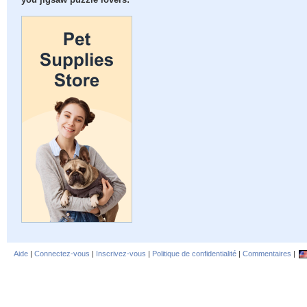
you jigsaw puzzle lovers:
Aide
|
Connectez-vous
|
Inscrivez-vous
|
Politique de confidentialité
|
Commentaires
|