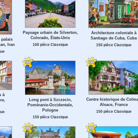
Paysage urbain de Silverton,
Architecture coloniale à
Colorado, États-Unis
Santiago de Cuba, Cuba
 palais
an, Iran
100 pièce Classique
150 pièce Classique
que
s à
Centre historique de Colma
Long pont à Szczecin,
re,
Alsace, France
Poméranie-Occidentale,
Pologne
150 pièce Classique
que
150 pièce Classique