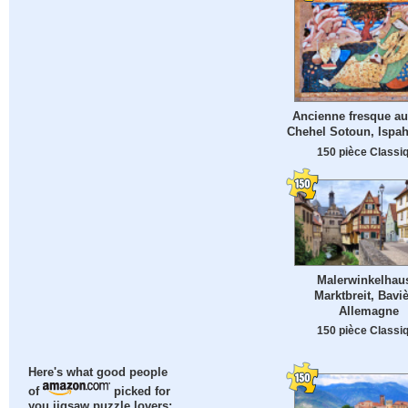
Ancienne fresque au
Chehel Sotoun, Ispah
150 pièce Classi
Malerwinkelhau
Marktbreit, Baviè
Allemagne
150 pièce Classi
Here's what good people
of
picked for
you jigsaw puzzle lovers: