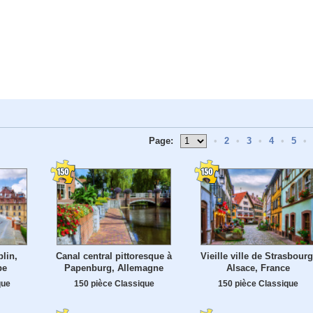
Page:
•
2
•
3
•
4
•
5
•
blin,
Canal central pittoresque à
Vieille ville de Strasbourg
pe
Papenburg, Allemagne
Alsace, France
que
150 pièce Classique
150 pièce Classique