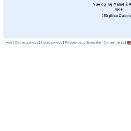
Vue du Taj Mahal à A
Inde
150 pièce Classi
Aide
|
Connectez-vous
|
Inscrivez-vous
|
Politique de confidentialité
|
Commentaires
|