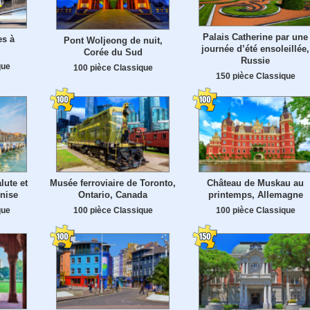
Palais Catherine par une
es à
Pont Woljeong de nuit,
journée d’été ensoleillée,
Corée du Sud
Russie
que
100 pièce Classique
150 pièce Classique
lute et
Musée ferroviaire de Toronto,
Château de Muskau au
nise
Ontario, Canada
printemps, Allemagne
que
100 pièce Classique
100 pièce Classique