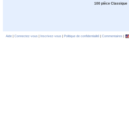
100 pièce Classique
Aide
|
Connectez-vous
|
Inscrivez-vous
|
Politique de confidentialité
|
Commentaires
|