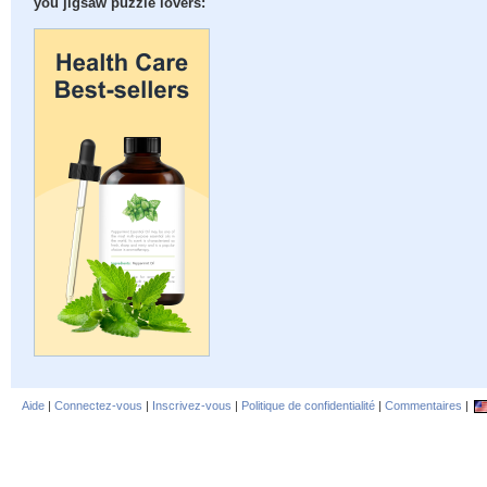
you jigsaw puzzle lovers:
Aide
|
Connectez-vous
|
Inscrivez-vous
|
Politique de confidentialité
|
Commentaires
|