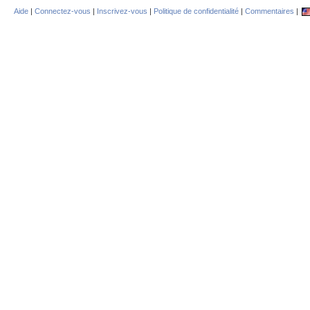
Aide
|
Connectez-vous
|
Inscrivez-vous
|
Politique de confidentialité
|
Commentaires
|