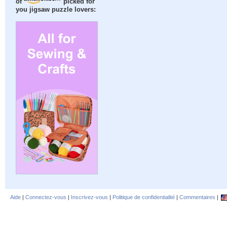
of
picked for
you jigsaw puzzle lovers:
Aide
|
Connectez-vous
|
Inscrivez-vous
|
Politique de confidentialité
|
Commentaires
|