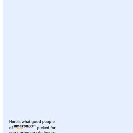
Here's what good people
of
picked for
you jigsaw puzzle lovers: