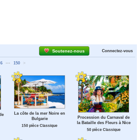
Soutenez-nous
Connectez-vous
6
•••
150
>
La côte de la mer Noire en
de
Procession du Carnaval de
Bulgarie
la Bataille des Fleurs à Nice
150 pièce Classique
50 pièce Classique