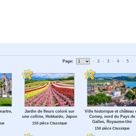
Page:
•
2
•
3
•
4
•
5
•
martre,
Jardin de fleurs coloré sur
Ville historique et château 
une colline, Hokkaido, Japon
Conwy, nord du Pays de
Galles, Royaume-Uni
que
150 pièce Classique
150 pièce Classique