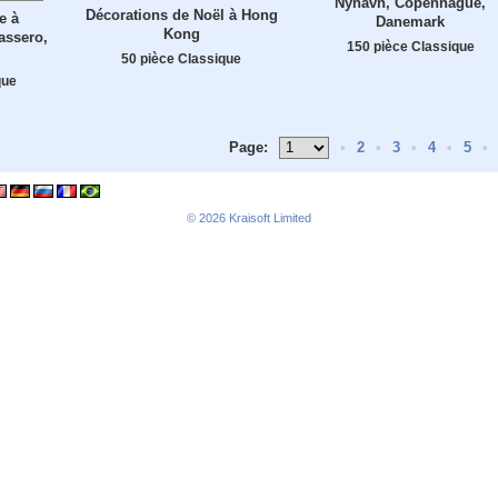
Nyhavn, Copenhague,
Décorations de Noël à Hong
e à
Danemark
Kong
assero,
150 pièce Classique
50 pièce Classique
que
Page:
•
2
•
3
•
4
•
5
•
© 2026
Kraisoft Limited