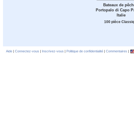
Bateaux de pêch
Portopalo di Capo P
Italie
100 pièce Classi
Aide
|
Connectez-vous
|
Inscrivez-vous
|
Politique de confidentialité
|
Commentaires
|