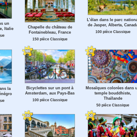
L’élan dans le parc nation
ns un
de Jasper, Alberta, Canad
Chapelle du château de
, Italie
100 pièce Classique
Fontainebleau, France
que
150 pièce Classique
Bicyclettes sur un pont à
Mosaïques colorées dans 
ans la
Amsterdam, aux Pays-Bas
temple bouddhiste,
énégro
Thaïlande
100 pièce Classique
que
50 pièce Classique