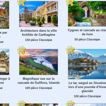
Cygnes et cascade au clai
Architecture dans la ville
e par
de lune
fortifiée de Carthagène
n
50 pièce Classique
150 pièce Classique
que
inger à
Magnifique vue sur la
gne
cascade de Gullfoss, Islande
Le lac saigné en Slovéni
lors d’une journée d’hive
ue
100 pièce Classique
glaciale
100 pièce Classique