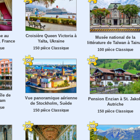
ne au
Croisière Queen Victoria à
Musée national de la
, France
Yalta, Ukraine
littérature de Taïwan à Tain
que
150 pièce Classique
100 pièce Classique
île de
Vue panoramique aérienne
Pension Enzian à St. Jako
nam
de Stockholm, Suède
Autriche
que
150 pièce Classique
150 pièce Classique