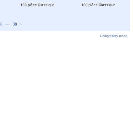
100 pièce Classique
100 pièce Classique
6
•••
38
>
Compatibility mode