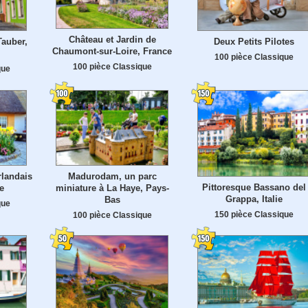
Château et Jardin de
Tauber,
Deux Petits Pilotes
Chaumont-sur-Loire, France
100 pièce Classique
100 pièce Classique
que
rlandais
Madurodam, un parc
Pittoresque Bassano del
e
miniature à La Haye, Pays-
Grappa, Italie
Bas
que
150 pièce Classique
100 pièce Classique