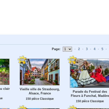
Page:
•
2
•
3
•
4
•
5
•
u clair
Vieille ville de Strasbourg,
Parade du Festival des
Alsace, France
Fleurs à Funchal, Madère
ue
150 pièce Classique
150 pièce Classique