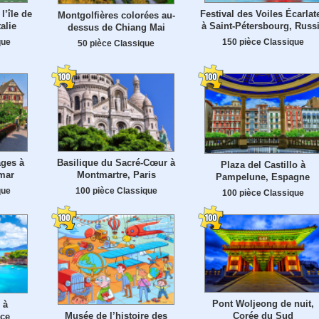
’île de
Festival des Voiles Écarlat
Montgolfières colorées au-
alie
à Saint-Pétersbourg, Russ
dessus de Chiang Mai
que
150 pièce Classique
50 pièce Classique
ges à
Basilique du Sacré-Cœur à
Plaza del Castillo à
lmar
Montmartre, Paris
Pampelune, Espagne
que
100 pièce Classique
100 pièce Classique
Pont Woljeong de nuit,
 à
Corée du Sud
Musée de l’histoire des
èce