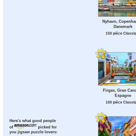
Nyhavn, Copenha
Danemark
150 pièce Classi
Firgas, Gran Cana
Espagne
100 pièce Classi
Here's what good people
of
picked for
you jigsaw puzzle lovers: