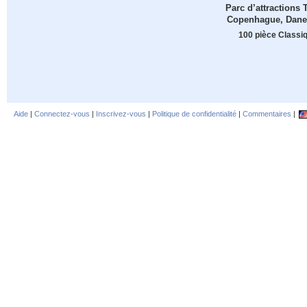
Parc d’attractions T
Copenhague, Dan
100 pièce Classi
Aide
|
Connectez-vous
|
Inscrivez-vous
|
Politique de confidentialité
|
Commentaires
|