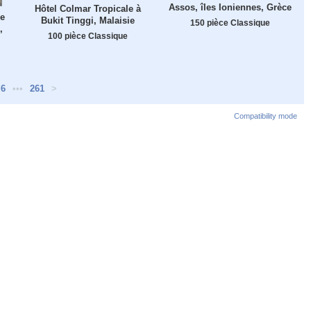
Assos, îles Ioniennes, Grèce
Hôtel Colmar Tropicale à
de
Bukit Tinggi, Malaisie
150 pièce Classique
,
100 pièce Classique
6
•••
261
>
Compatibility mode