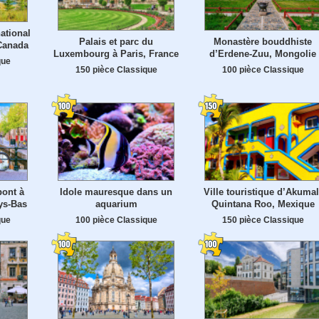
ational
Palais et parc du
Monastère bouddhiste
 Canada
Luxembourg à Paris, France
d’Erdene-Zuu, Mongolie
que
150 pièce Classique
100 pièce Classique
pont à
Idole mauresque dans un
Ville touristique d’Akumal
ys-Bas
aquarium
Quintana Roo, Mexique
que
100 pièce Classique
150 pièce Classique