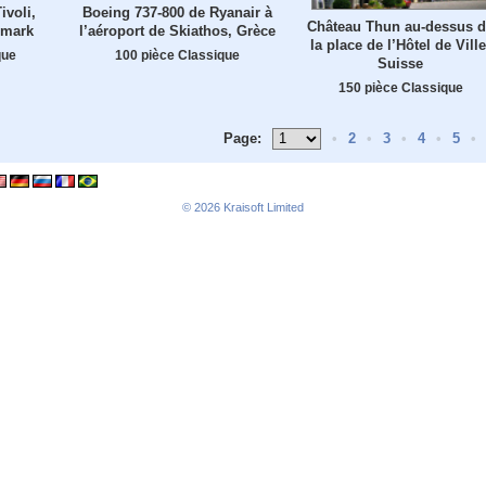
ivoli,
Boeing 737-800 de Ryanair à
Château Thun au-dessus 
emark
l’aéroport de Skiathos, Grèce
la place de l’Hôtel de Ville
que
100 pièce Classique
Suisse
150 pièce Classique
Page:
•
2
•
3
•
4
•
5
•
© 2026
Kraisoft Limited