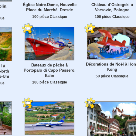
Église Notre-Dame, Nouvelle
Château d’Ostrogski à
blin,
Place du Marché, Dresde
Varsovie, Pologne
100 pièce Classique
100 pièce Classique
que
Décorations de Noël à Ho
Bateaux de pêche à
l à
Kong
Portopalo di Capo Passero,
North
Italie
50 pièce Classique
e-Uni
100 pièce Classique
que