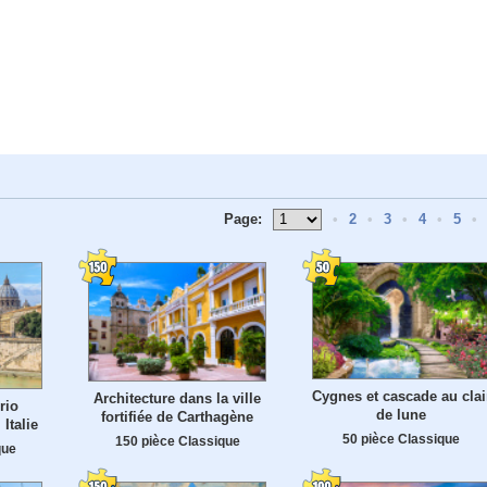
Page:
•
2
•
3
•
4
•
5
•
Cygnes et cascade au clai
Architecture dans la ville
rio
de lune
fortifiée de Carthagène
Italie
50 pièce Classique
150 pièce Classique
que