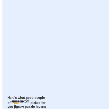
Here's what good people
of
picked for
you jigsaw puzzle lovers: