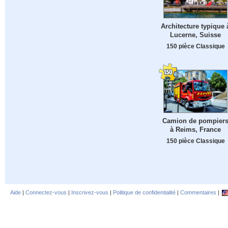
Architecture typique 
Lucerne, Suisse
150 pièce Classique
Camion de pompier
à Reims, France
150 pièce Classique
Aide
|
Connectez-vous
|
Inscrivez-vous
|
Politique de confidentialité
|
Commentaires
|