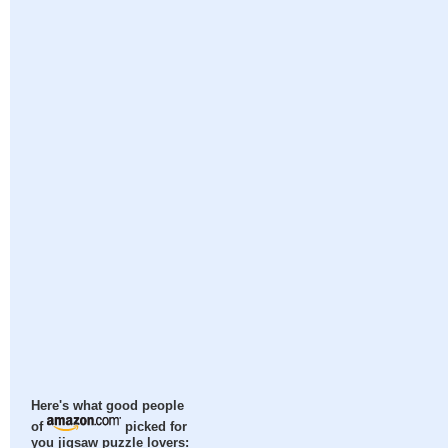
Here's what good people
of
picked for
you jigsaw puzzle lovers: