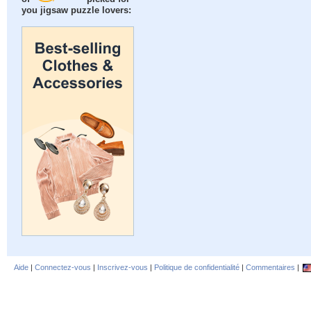
you jigsaw puzzle lovers:
Aide
|
Connectez-vous
|
Inscrivez-vous
|
Politique de confidentialité
|
Commentaires
|