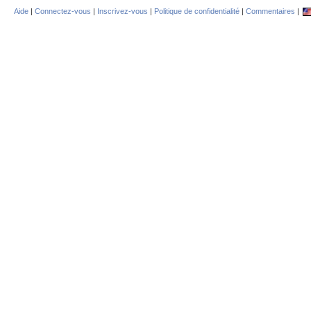
Aide
|
Connectez-vous
|
Inscrivez-vous
|
Politique de confidentialité
|
Commentaires
|