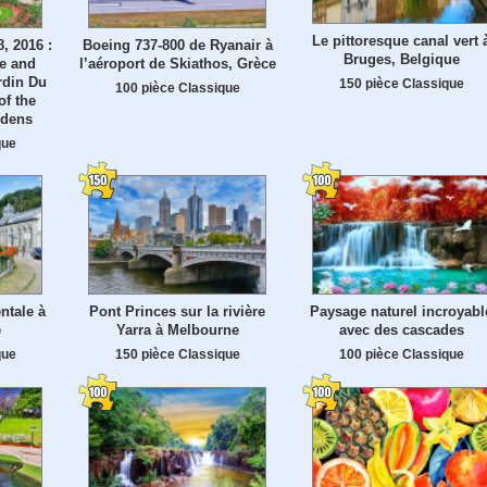
Le pittoresque canal vert 
8, 2016 :
Boeing 737-800 de Ryanair à
Bruges, Belgique
e and
l’aéroport de Skiathos, Grèce
rdin Du
150 pièce Classique
100 pièce Classique
f the
rdens
que
tale à
Pont Princes sur la rivière
Paysage naturel incroyabl
e
Yarra à Melbourne
avec des cascades
que
150 pièce Classique
100 pièce Classique