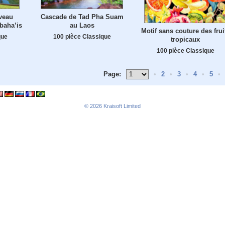
iveau
Cascade de Tad Pha Suam
 baha’is
au Laos
Motif sans couture des frui
que
100 pièce Classique
tropicaux
100 pièce Classique
Page:
•
2
•
3
•
4
•
5
•
© 2026
Kraisoft Limited