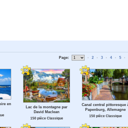
Page:
•
2
•
3
•
4
•
5
•
oire en
Canal central pittoresque 
Lac de la montagne par
Papenburg, Allemagne
David Maclean
que
150 pièce Classique
150 pièce Classique