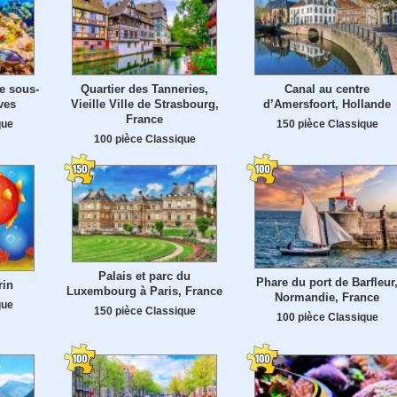
e sous-
Quartier des Tanneries,
Canal au centre
ves
Vieille Ville de Strasbourg,
d’Amersfoort, Hollande
France
que
150 pièce Classique
100 pièce Classique
Palais et parc du
Phare du port de Barfleur
rin
Luxembourg à Paris, France
Normandie, France
que
150 pièce Classique
100 pièce Classique