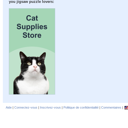
you jigsaw puzzle lovers:
Aide
|
Connectez-vous
|
Inscrivez-vous
|
Politique de confidentialité
|
Commentaires
|