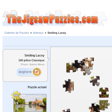
Galeries de Puzzles
»
Animaux
»
Smiling Lacey
Smiling Lacey
100 pièce Classique
Photo: Jelene Morris
Puzzle actuel