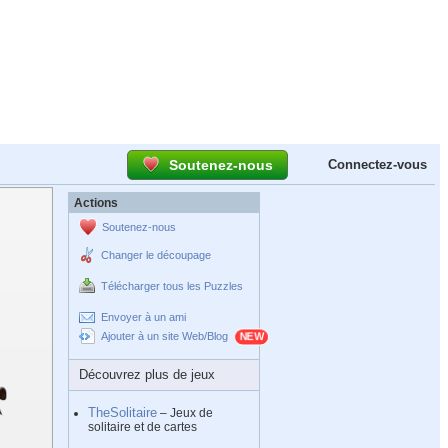
Soutenez-nous
Connectez-vous
Actions
Soutenez-nous
Changer le découpage
Télécharger tous les Puzzles
Envoyer à un ami
Ajouter à un site Web/Blog
Découvrez plus de jeux
TheSolitaire
– Jeux de
solitaire et de cartes