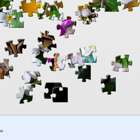
00:00
TheJigsawPuzzles
.com
ue