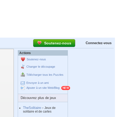
Soutenez-nous
Connectez-vous
Actions
Soutenez-nous
Changer le découpage
Télécharger tous les Puzzles
Envoyer à un ami
Ajouter à un site Web/Blog
Découvrez plus de jeux
TheSolitaire
– Jeux de
solitaire et de cartes