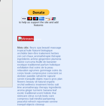
to help us support the site and add
features
Pinterest
Mots clés:
fleurs
spa
beauté
massage
tropical
huile
Naturel
biologique
orchidée
bien-être
traitement
herbes
zen
sel
chaux
aromathérapie
thérapie
ingrédients
arôme
gingembre
plumeria
baske
curcuma
feuille de bananier
exotique
traditionnel
parfum
holistique
exfoliation
thaï
soins de la peau
relaxation
agrumes
gommage
soins du
corps
boule compressive
conscient
se
dorloter
paisible
rafraîchir
rajeunir
serein
tranquille
objets
macro
gros plan
flowers
beauty
oil
natural
organic
orchid
wellness
treatment
herbs
salt
lime
aromatherapy
therapy
ingredients
aroma
ginger
turmeric
banana leaf
exotic
traditional
scent
holistic
thai
skincare
citrus
scrub
body care
compress ball
mindful
pampering
peaceful
refresh
rejuvenate
serene
tranquil
objects
closeup