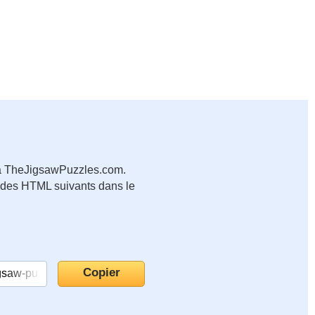
b à TheJigsawPuzzles.com.
codes HTML suivants dans le