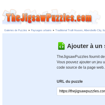
Galeries de Puzzles
»
Paysages urbains
»
Traditional Trulli Houses, Alberobello City, It
Ajouter à un
TheJigsawPuzzles fournit des
Vous pouvez ajouter un jeu u
code source de la page web.
URL du puzzle