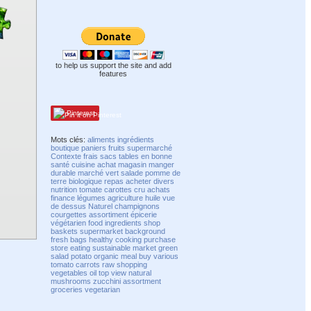
to help us support the site and add
features
Pinterest
Mots clés:
aliments
ingrédients
boutique
paniers
fruits
supermarché
Contexte
frais
sacs
tables
en bonne
santé
cuisine
achat
magasin
manger
durable
marché
vert
salade
pomme de
terre
biologique
repas
acheter
divers
nutrition
tomate
carottes
cru
achats
finance
légumes
agriculture
huile
vue
de dessus
Naturel
champignons
courgettes
assortiment
épicerie
végétarien
food
ingredients
shop
baskets
supermarket
background
fresh
bags
healthy
cooking
purchase
store
eating
sustainable
market
green
salad
potato
organic
meal
buy
various
tomato
carrots
raw
shopping
vegetables
oil
top view
natural
mushrooms
zucchini
assortment
groceries
vegetarian