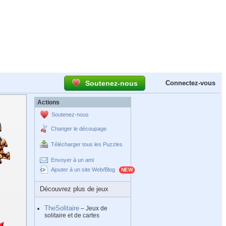
Soutenez-nous
Connectez-vous
Actions
Soutenez-nous
Changer le découpage
Télécharger tous les Puzzles
Envoyer à un ami
Ajouter à un site Web/Blog
Découvrez plus de jeux
TheSolitaire
– Jeux de
solitaire et de cartes