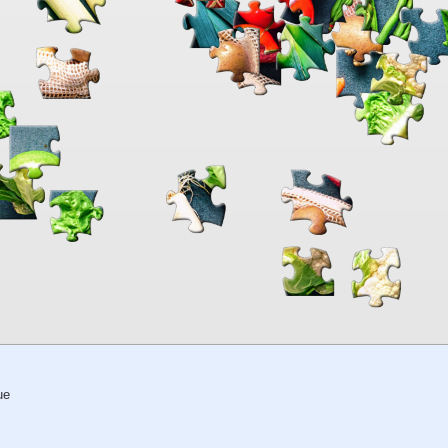
00:00
TheJigsawPuzzles
.com
ue