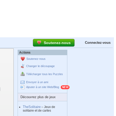
Soutenez-nous
Connectez-vous
Actions
Soutenez-nous
Changer le découpage
Télécharger tous les Puzzles
Envoyer à un ami
Ajouter à un site Web/Blog
Découvrez plus de jeux
TheSolitaire
– Jeux de
solitaire et de cartes