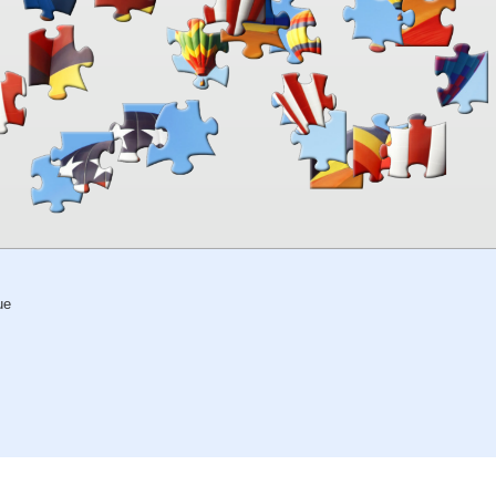
00:00
TheJigsawPuzzles
.com
ue