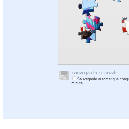
Sauvegarde automatique chaq
minute
Aide
|
Connectez-vous
|
Inscrivez-vous
|
Politique de confidentialité
|
Commentaires
|