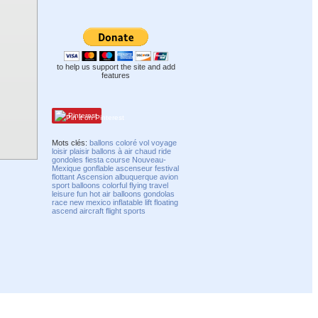
to help us support the site and add
features
Pinterest
Mots clés:
ballons
coloré
vol
voyage
loisir
plaisir
ballons à air chaud
ride
gondoles
fiesta
course
Nouveau-
Mexique
gonflable
ascenseur
festival
flottant
Ascension
albuquerque
avion
sport
balloons
colorful
flying
travel
leisure
fun
hot air balloons
gondolas
race
new mexico
inflatable
lift
floating
ascend
aircraft
flight
sports
Compatibility mode