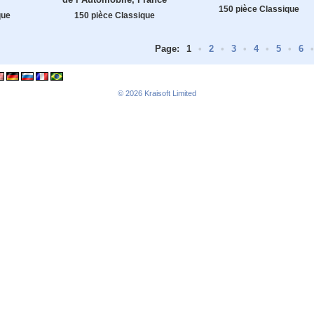
150 pièce Classique
que
150 pièce Classique
Page:
1
•
2
•
3
•
4
•
5
•
6
•
© 2026
Kraisoft Limited