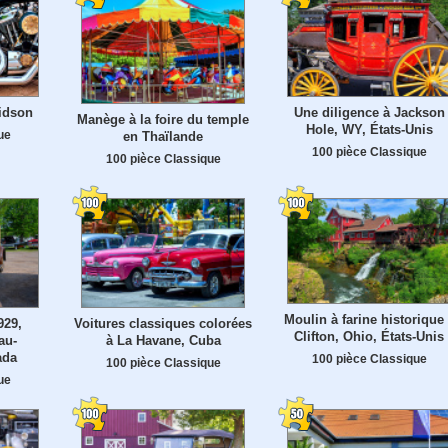
idson
Une diligence à Jackson
Manège à la foire du temple
Hole, WY, États-Unis
ue
en Thaïlande
100 pièce Classique
100 pièce Classique
Moulin à farine historique
929,
Voitures classiques colorées
Clifton, Ohio, États-Unis
au-
à La Havane, Cuba
ada
100 pièce Classique
100 pièce Classique
ue