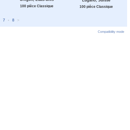
Lugano, Suisse
100 pièce Classique
100 pièce Classique
7
•
8
>
Compatibility mode