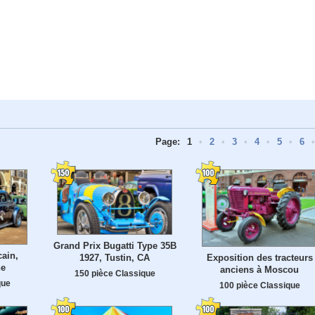
Page:
1
•
2
•
3
•
4
•
5
•
6
•
Grand Prix Bugatti Type 35B
ain,
Exposition des tracteurs
1927, Tustin, CA
ne
anciens à Moscou
150 pièce Classique
que
100 pièce Classique