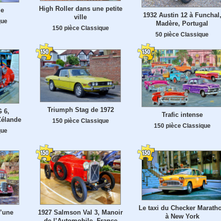
High Roller dans une petite
le
1932 Austin 12 à Funchal
ville
que
Madère, Portugal
150 pièce Classique
50 pièce Classique
Triumph Stag de 1972
 6,
Trafic intense
Zélande
150 pièce Classique
150 pièce Classique
que
Le taxi du Checker Marath
d’une
1927 Salmson Val 3, Manoir
à New York
de l’Automobile, France