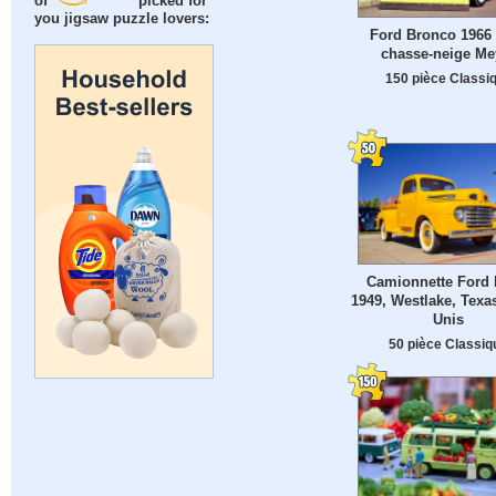
of
picked for
you jigsaw puzzle lovers:
Ford Bronco 1966
chasse-neige Me
150 pièce Classi
Camionnette Ford 
1949, Westlake, Texas
Unis
50 pièce Classiq